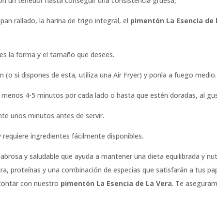
con un tenedor hasta conseguir una consistencia gruesa,
 pan rallado, la harina de trigo integral, el
pimentón La Esencia de 
s la forma y el tamaño que desees.
 (o si dispones de esta, utiliza una Air Fryer) y ponla a fuego medio.
l menos 4-5 minutos por cada lado o hasta que estén doradas, al gu
nte unos minutos antes de servir.
y requiere ingredientes fácilmente disponibles.
brosa y saludable que ayuda a mantener una dieta equilibrada y nutr
tura, proteínas y una combinación de especias que satisfarán a tus pa
contar con nuestro
pimentón La Esencia de La Vera
. Te aseguram