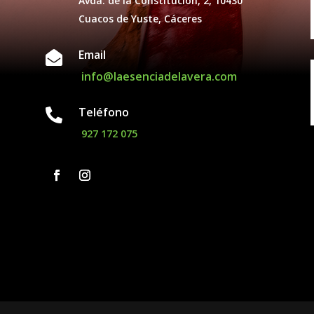
Avda. de la Constitución, 2, 10430
Cuacos de Yuste, Cáceres
Email

info@laesenciadelavera.com
Teléfono

927 172 075