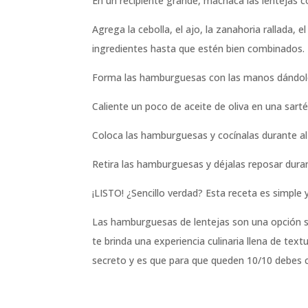
En un recipiente grande, machaca las lentejas 
Agrega la cebolla, el ajo, la zanahoria rallada, el
ingredientes hasta que estén bien combinados.
Forma las hamburguesas con las manos dándole
Caliente un poco de aceite de oliva en una sartén
Coloca las hamburguesas y cocínalas durante a
Retira las hamburguesas y déjalas reposar dura
¡LISTO! ¿Sencillo verdad? Esta receta es simple 
Las hamburguesas de lentejas son una opción sa
te brinda una experiencia culinaria llena de tex
secreto y es que para que queden 10/10 debes 